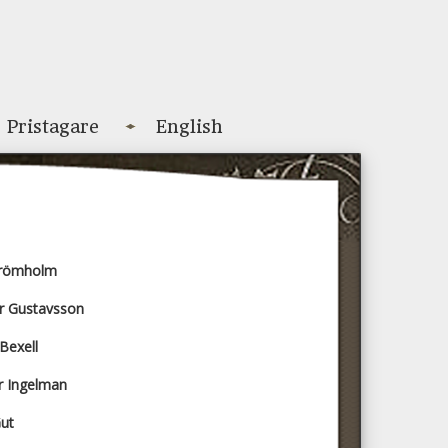
Pristagare
English
Strömholm
er Gustavsson
Bexell
r Ingelman
Gut