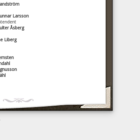
Sandström
Gunnar Larsson
intendent
ulter Åsberg
ne Liberg
ernsten
ndahl
agnusson
ähl
A