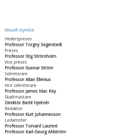
Aktuell styrelse
P
Hederspreses
r
Professor Torgny Segerstedt
o
Preses
f
Professor Stig Strömholm
e
Vice preses
s
Professor Gunnar Ström
s
Sekreterare
o
Professor
Allan Ellenius
r
Vice sekreterare
T
Professor James Mac Key
o
Skattmästare
r
Direktör Bertil Hjelmér
v
Redaktör
a
Professor Kurt Johannesson
r
Ledamöter
d
Professor Torvard Laurent
L
Professor
Karl-Georg Ahlström