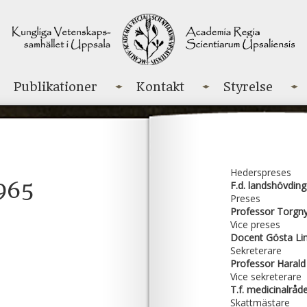
Publikationer
Kontakt
Styrelse
Hederspreses
1965
F.d. landshövdin
Preses
Professor Torgny
Vice preses
Docent Gösta Li
Sekreterare
Professor Harald
Vice sekreterare
T.f. medicinalråd
Skattmästare