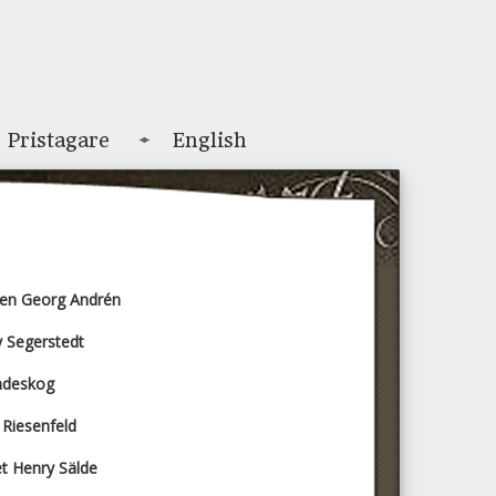
Pristagare
English
gen Georg Andrén
 Segerstedt
ndeskog
 Riesenfeld
et
Henry Sälde