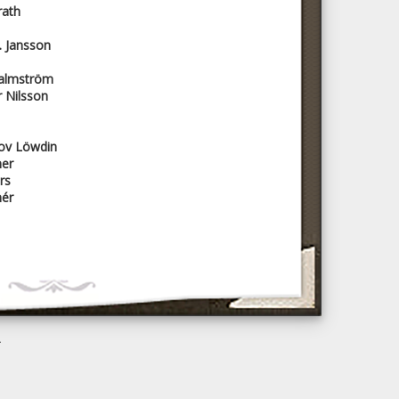
rath
. Jansson
Malmström
 Nilsson
lov Löwdin
ner
rs
nér
A