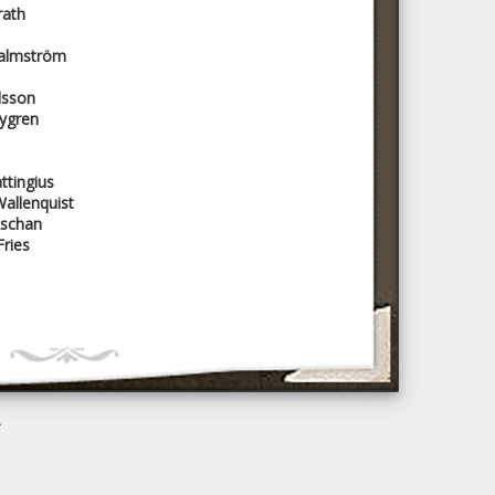
rath
Malmström
lsson
Nygren
ttingius
allenquist
Aschan
ries
A