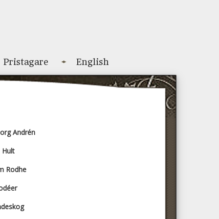
Pristagare
English
org Andrén
 Hult
lm Rodhe
Modéer
ndeskog